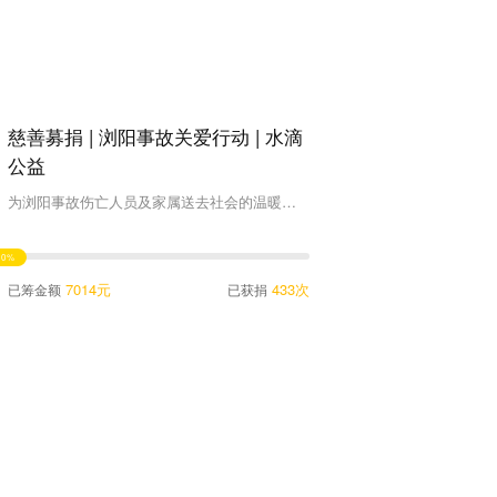
慈善募捐 | 浏阳事故关爱行动 | 水滴
公益
为浏阳事故伤亡人员及家属送去社会的温暖与关怀
0%
7014元
433次
已筹金额
已获捐