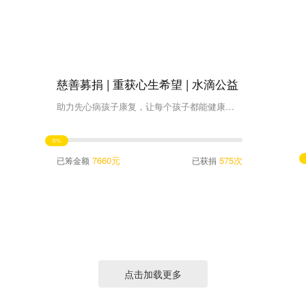
慈善募捐 | 重获心生希望 | 水滴公益
助力先心病孩子康复，让每个孩子都能健康快乐的成长。
0%
7660元
575次
已筹金额
已获捐
点击加载更多