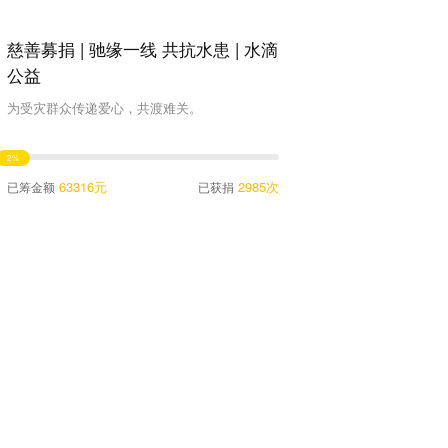
慈善募捐 | 驰缘一线 共抗水患 | 水滴
公益
为受灾群众传递爱心，共渡难关。
2%
63316元
2985次
已筹金额
已获捐