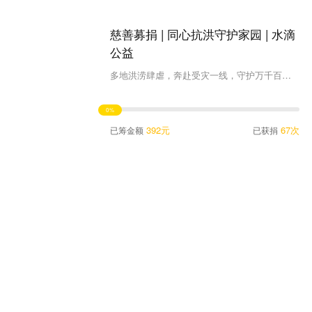
慈善募捐 | 同心抗洪守护家园 | 水滴
公益
多地洪涝肆虐，奔赴受灾一线，守护万千百姓家园
0%
392元
67次
已筹金额
已获捐