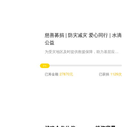
慈善募捐 | 防灾减灾 爱心同行 | 水滴
公益
为受灾地区及时提供救援保障，助力基层应急防护能力提升
0%
27870元
1129次
已筹金额
已获捐